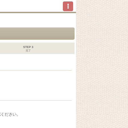
STEP 3
完了
認ください。