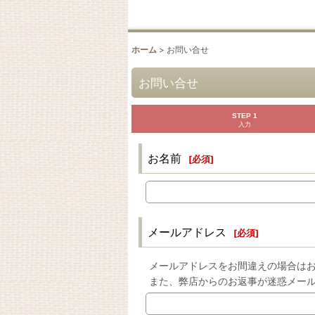
ホーム
>
お問い合せ
お問い合せ
STEP 1
入力
お名前
[
必須
]
メールアドレス
[
必須
]
メールアドレスをお間違えの場合は
また、弊店からのお返事が迷惑メー