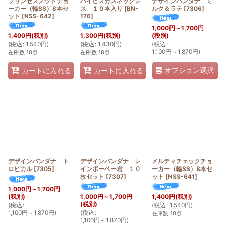
プリンセスノットチョ
ハイビスカスネックレ
デザインバンダナ ミ
ーカー（輪SS）8本セ
ス １０本入り
[
BN-
ルク＆ラテ
[
7306
]
ット
[
NSS-642
]
176
]
1,000
円
～1,700
円
1,400
円
(税別)
1,300
円
(税別)
(税別)
(
税込
:
1,540
円
)
(
税込
:
1,430
円
)
(
税込
:
1,100
円
～1,870
円
)
在庫数 10点
在庫数 18点
オプション選択
カートに入れる
カートに入れる
デザインバンダナ ト
デザインバンダナ レ
メルティチェックチョ
ロピカル
[
7305
]
インボーベー君 １０
ーカー（輪SS）8本セ
枚セット
[
7307
]
ット
[
NSS-641
]
1,000
円
～1,700
円
(税別)
1,000
円
～1,700
円
1,400
円
(税別)
(税別)
(
税込
:
(
税込
:
1,540
円
)
1,100
円
～1,870
円
)
(
税込
:
在庫数 10点
1,100
円
～1,870
円
)