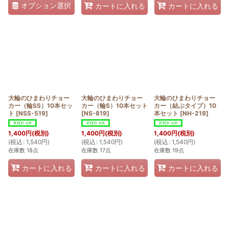
オプション選択
カートに入れる
カートに入れる
大輪のひまわりチョー
大輪のひまわりチョー
大輪のひまわりチョー
カー（輪SS）10本セッ
カー（輪S）10本セット
カー（結ぶタイプ）10
ト
[
NSS-519
]
[
NS-819
]
本セット
[
NH-219
]
1,400
円
(税別)
1,400
円
(税別)
1,400
円
(税別)
(
税込
:
1,540
円
)
(
税込
:
1,540
円
)
(
税込
:
1,540
円
)
在庫数 18点
在庫数 17点
在庫数 19点
カートに入れる
カートに入れる
カートに入れる