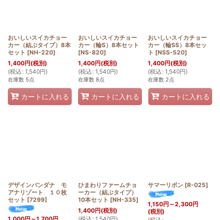
並び順
:
絞り込む
おいしいスイカチョー
おいしいスイカチョー
おいしいスイカチョー
カー（結ぶタイプ）8本
カー（輪S）8本セット
カー（輪SS）8本セッ
セット
[
NH-220
]
[
NS-820
]
ト
[
NSS-520
]
1,400
円
(税別)
1,400
円
(税別)
1,400
円
(税別)
(
税込
:
1,540
円
)
(
税込
:
1,540
円
)
(
税込
:
1,540
円
)
在庫数 5点
在庫数 8点
在庫数 2点
カートに入れる
カートに入れる
カートに入れる
デザインバンダナ モ
ひまわりファームチョ
サマーリボン
[
R-025
]
アナリゾート １０枚
ーカー（結ぶタイプ）
セット
[
7299
]
10本セット
[
NH-335
]
1,150
円
～2,300
円
1,400
円
(税別)
(税別)
(
税込
:
1,540
円
)
1,000
円
～1,700
円
(
税込
: