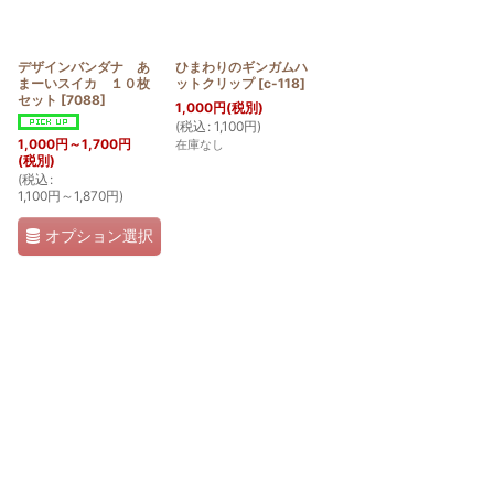
デザインバンダナ あ
ひまわりのギンガムハ
まーいスイカ １０枚
ットクリップ
[
c-118
]
セット
[
7088
]
1,000
円
(税別)
(
税込
:
1,100
円
)
1,000
円
～1,700
円
在庫なし
(税別)
(
税込
:
1,100
円
～1,870
円
)
オプション選択