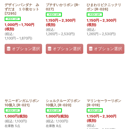
デザインバンダナ み
プチすいかリボン
[
R-
ひまわりピクニックリ
ずだま １０枚セット
027
]
ボン
[
R-026
]
[
7295
]
1,150
円
～2,300
円
1,150
円
～2,300
円
1,000
円
～1,700
円
(税別)
(税別)
(税別)
(
税込
:
(
税込
:
(
税込
:
1,265
円
～2,530
円
)
1,265
円
～2,530
円
)
1,100
円
～1,870
円
)
オプション選択
オプション選択
オプション選択
サニーギンガムリボン
シェルクルーズリボン
マリンセーラーリボン
10個入
[
R-021
]
10個入
[
R-020
]
[
R-019
]
1,000
円
(税別)
1,000
円
(税別)
1,150
円
～2,300
円
(税別)
(
税込
:
1,100
円
)
(
税込
:
1,100
円
)
(
税込
:
在庫数 5点
在庫数 8点