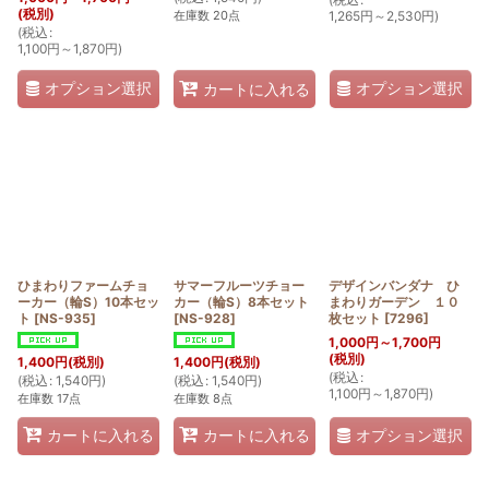
(税別)
在庫数 20点
1,265
円
～2,530
円
)
(
税込
:
1,100
円
～1,870
円
)
オプション選択
オプション選択
カートに入れる
ひまわりファームチョ
サマーフルーツチョー
デザインバンダナ ひ
ーカー（輪S）10本セッ
カー（輪S）8本セット
まわりガーデン １０
ト
[
NS-935
]
[
NS-928
]
枚セット
[
7296
]
1,000
円
～1,700
円
(税別)
1,400
円
(税別)
1,400
円
(税別)
(
税込
:
(
税込
:
1,540
円
)
(
税込
:
1,540
円
)
1,100
円
～1,870
円
)
在庫数 17点
在庫数 8点
オプション選択
カートに入れる
カートに入れる