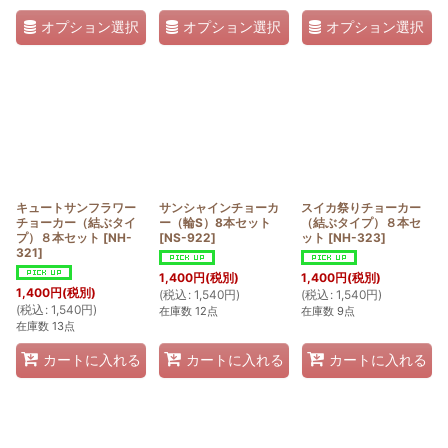
オプション選択
オプション選択
オプション選択
キュートサンフラワー
サンシャインチョーカ
スイカ祭りチョーカー
チョーカー（結ぶタイ
ー（輪S）8本セット
（結ぶタイプ）８本セ
プ）８本セット
[
NH-
[
NS-922
]
ット
[
NH-323
]
321
]
1,400
円
(税別)
1,400
円
(税別)
1,400
円
(税別)
(
税込
:
1,540
円
)
(
税込
:
1,540
円
)
(
税込
:
1,540
円
)
在庫数 12点
在庫数 9点
在庫数 13点
カートに入れる
カートに入れる
カートに入れる