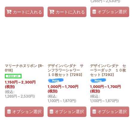
1,265
円
～2,530
円
)
オプション選択
カートに入れる
カートに入れる
マリーナホヌリボン
[
R-
デザインバンダナ サ
デザインバンダナ セ
018
]
ンフラワーシャワー
ーラーダック １０枚
１０枚セット
[
7293
]
セット
[
7292
]
1,150
円
～2,300
円
(税別)
1,000
円
～1,700
円
1,000
円
～1,700
円
(税別)
(税別)
(
税込
:
1,265
円
～2,530
円
)
(
税込
:
(
税込
:
1,100
円
～1,870
円
)
1,100
円
～1,870
円
)
オプション選択
オプション選択
オプション選択