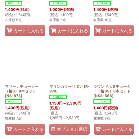
1,400
円
(税別)
1,000
円
(税別)
1,400
円
(税別)
(
税込
:
1,540
円
)
(
税込
:
1,100
円
)
(
税込
:
1,540
円
)
在庫数 5点
在庫数 6点
在庫数 19点
カートに入れる
カートに入れる
カートに入れる
マリーナチョーカー
マリンカラーリボン
[
R-
ラウンドホヌチョーカ
（輪S）8本セット
974
]
ー（輪SS）8本セット
[
NS-873
]
[
NSS-568
]
1,150
円
～2,300
円
1,400
円
(税別)
(税別)
1,400
円
(税別)
(
税込
:
1,540
円
)
(
税込
:
(
税込
:
1,540
円
)
1,265
円
～2,530
円
)
在庫数 7点
在庫数 9点
オプション選択
カートに入れる
カートに入れる