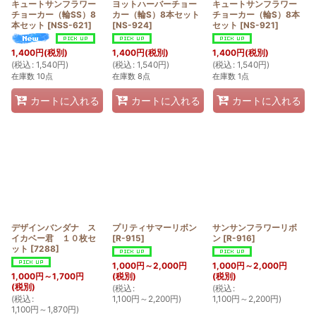
キュートサンフラワー
ヨットハーバーチョー
キュートサンフラワー
チョーカー（輪SS）8
カー（輪S）8本セット
チョーカー（輪S）8本
本セット
[
NSS-621
]
[
NS-924
]
セット
[
NS-921
]
1,400
円
(税別)
1,400
円
(税別)
1,400
円
(税別)
(
税込
:
1,540
円
)
(
税込
:
1,540
円
)
(
税込
:
1,540
円
)
在庫数 10点
在庫数 8点
在庫数 1点
カートに入れる
カートに入れる
カートに入れる
デザインバンダナ ス
プリティサマーリボン
サンサンフラワーリボ
イカベー君 １０枚セ
[
R-915
]
ン
[
R-916
]
ット
[
7288
]
1,000
円
～2,000
円
1,000
円
～2,000
円
1,000
円
～1,700
円
(税別)
(税別)
(税別)
(
税込
:
(
税込
:
(
税込
:
1,100
円
～2,200
円
)
1,100
円
～2,200
円
)
1,100
円
～1,870
円
)