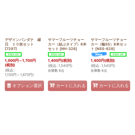
デザインバンダナ 縁
サマーフルーツチョー
サマーフルーツチョー
日 １０枚セット
カー（結ぶタイプ）8本
カー（輪SS）8本セッ
[
7297
]
セット
[
NH-328
]
ト
[
NSS-628
]
1,000
円
～1,700
円
1,400
円
(税別)
1,400
円
(税別)
(税別)
(
税込
:
1,540
円
)
(
税込
:
1,540
円
)
(
税込
:
在庫数 6点
在庫数 6点
1,100
円
～1,870
円
)
オプション選択
カートに入れる
カートに入れる