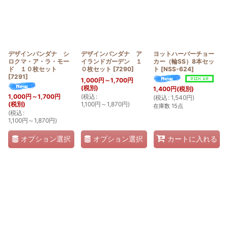
デザインバンダナ シ
デザインバンダナ ア
ヨットハーバーチョー
ロクマ・ア・ラ・モー
イランドガーデン １
カー（輪SS）8本セッ
ド １０枚セット
０枚セット
[
7290
]
ト
[
NSS-624
]
[
7291
]
1,000
円
～1,700
円
(税別)
1,400
円
(税別)
(
税込
:
1,000
円
～1,700
円
(
税込
:
1,540
円
)
1,100
円
～1,870
円
)
(税別)
在庫数 15点
(
税込
:
1,100
円
～1,870
円
)
オプション選択
オプション選択
カートに入れる