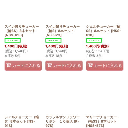
スイカ祭りチョーカー
スイカ祭りチョーカー
シェルチョーカー（輪
（輪SS）8本セット
（輪S）8本セット
SS）8本セット
[
NSS-
[
NSS-623
]
[
NS-923
]
618
]
1,400
円
(税別)
1,400
円
(税別)
1,400
円
(税別)
(
税込
:
1,540
円
)
(
税込
:
1,540
円
)
(
税込
:
1,540
円
)
在庫数 5点
在庫数 18点
在庫数 3点
カートに入れる
カートに入れる
カートに入れる
シェルチョーカー（輪
カラフルサンフラワー
マリーナチョーカー
S）8本セット
[
NS-
リボン １０個入
[
R-
（輪SS）8本セット
918
]
978
]
[
NSS-573
]