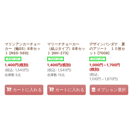
マリンアンカーチョー
マリーナチョーカー
デザインバンダナ 夏
カー（輪SS）8本セッ
（結ぶタイプ）8本セッ
のアソート １０枚セ
ト
[
NSS-569
]
ト
[
NH-273
]
ット
[
7008
]
1,400
円
(税別)
1,400
円
(税別)
1,000
円
～1,700
円
(税別)
(
税込
:
1,540
円
)
(
税込
:
1,540
円
)
(
税込
:
在庫数 5点
在庫数 13点
1,100
円
～1,870
円
)
オプション選択
カートに入れる
カートに入れる