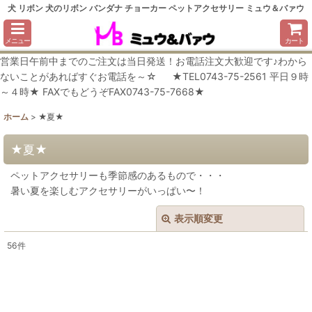
犬 リボン 犬のリボン バンダナ チョーカー ペットアクセサリー ミュウ＆バァウ
メニュー
カート
営業日午前中までのご注文は当日発送！お電話注文大歓迎です♪わから
ないことがあればすぐお電話を～☆ ★TEL0743-75-2561 平日９時
～４時★ FAXでもどうぞFAX0743-75-7668★
ホーム
>
★夏★
★夏★
ペットアクセサリーも季節感のあるもので・・・
暑い夏を楽しむアクセサリーがいっぱい〜！
表示順変更
閉じる
56
件
表示数
:
在庫あり