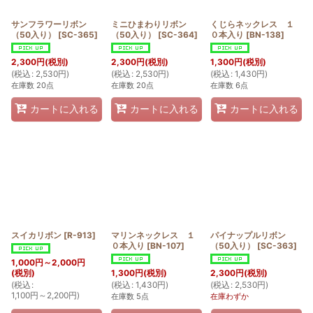
サンフラワーリボン
ミニひまわりリボン
くじらネックレス １
（50入り）
[
SC-365
]
（50入り）
[
SC-364
]
０本入り
[
BN-138
]
2,300
円
(税別)
2,300
円
(税別)
1,300
円
(税別)
(
税込
:
2,530
円
)
(
税込
:
2,530
円
)
(
税込
:
1,430
円
)
在庫数 20点
在庫数 20点
在庫数 6点
カートに入れる
カートに入れる
カートに入れる
スイカリボン
[
R-913
]
マリンネックレス １
パイナップルリボン
０本入り
[
BN-107
]
（50入り）
[
SC-363
]
1,000
円
～2,000
円
(税別)
1,300
円
(税別)
2,300
円
(税別)
(
税込
:
(
税込
:
1,430
円
)
(
税込
:
2,530
円
)
1,100
円
～2,200
円
)
在庫数 5点
在庫わずか