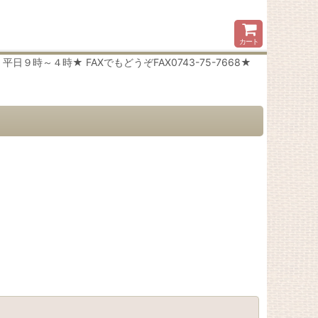
カート
時～４時★ FAXでもどうぞFAX0743-75-7668★
閉じる