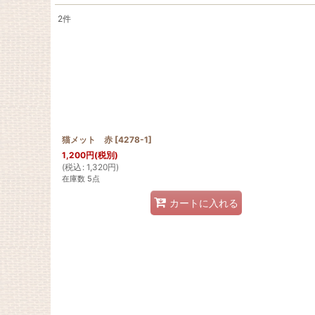
2
件
サブカテゴリ
:
表示数
:
在庫あり
並び順
:
猫メット 赤
[
4278-1
]
1,200
円
(税別)
(
税込
:
1,320
円
)
在庫数 5点
カートに入れる