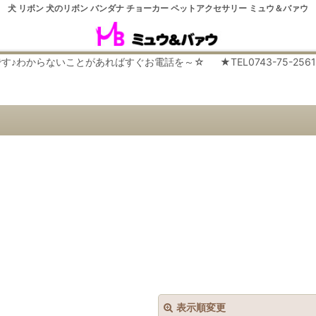
犬 リボン 犬のリボン バンダナ チョーカー ペットアクセサリー ミュウ＆バァウ
らないことがあればすぐお電話を～☆ ★TEL0743-75-2561 平日９
表示順変更