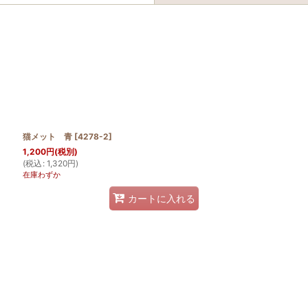
猫メット 青
[
4278-2
]
1,200
円
(税別)
(
税込
:
1,320
円
)
絞り込む
在庫わずか
カートに入れる