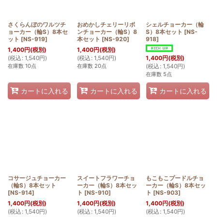
さくらんぼのワルツチ
おめかしチェリーリボ
シェルチョーカー（輪
ョーカー（輪S）8本セ
ンチョーカー（輪S）8
S）8本セット
[
NS-
ット
[
NS-919
]
本セット
[
NS-920
]
918
]
1,400
円
(税別)
1,400
円
(税別)
(
税込
:
1,540
円
)
(
税込
:
1,540
円
)
1,400
円
(税別)
在庫数 10点
在庫数 20点
(
税込
:
1,540
円
)
在庫数 5点
カートに入れる
カートに入れる
カートに入れる
コサージュチョーカー
スイートフラワーチョ
もこもこプードルチョ
（輪S）8本セット
ーカー（輪S）8本セッ
ーカー（輪S）8本セッ
[
NS-914
]
ト
[
NS-910
]
ト
[
NS-903
]
1,400
円
(税別)
1,400
円
(税別)
1,400
円
(税別)
(
税込
:
1,540
円
)
(
税込
:
1,540
円
)
(
税込
:
1,540
円
)