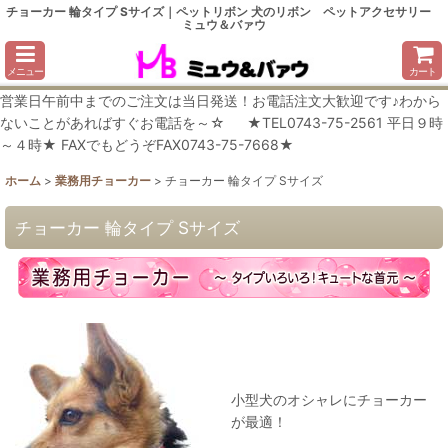
チョーカー 輪タイプ Sサイズ｜ペットリボン 犬のリボン ペットアクセサリー
ミュウ＆バァウ
メニュー
カート
営業日午前中までのご注文は当日発送！お電話注文大歓迎です♪わから
ないことがあればすぐお電話を～☆ ★TEL0743-75-2561 平日９時
～４時★ FAXでもどうぞFAX0743-75-7668★
ホーム
>
業務用チョーカー
>
チョーカー 輪タイプ Sサイズ
チョーカー 輪タイプ Sサイズ
小型犬のオシャレにチョーカー
が最適！