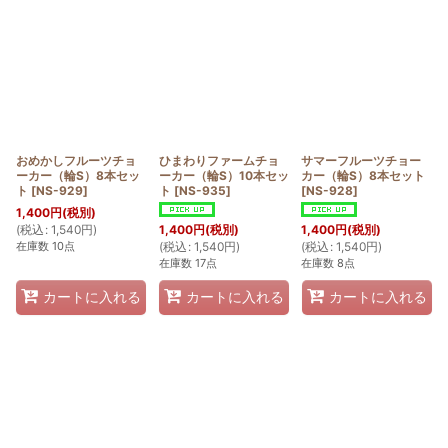
おめかしフルーツチョ
ひまわりファームチョ
サマーフルーツチョー
ーカー（輪S）8本セッ
ーカー（輪S）10本セッ
カー（輪S）8本セット
ト
[
NS-929
]
ト
[
NS-935
]
[
NS-928
]
1,400
円
(税別)
(
税込
:
1,540
円
)
1,400
円
(税別)
1,400
円
(税別)
在庫数 10点
(
税込
:
1,540
円
)
(
税込
:
1,540
円
)
在庫数 17点
在庫数 8点
カートに入れる
カートに入れる
カートに入れる