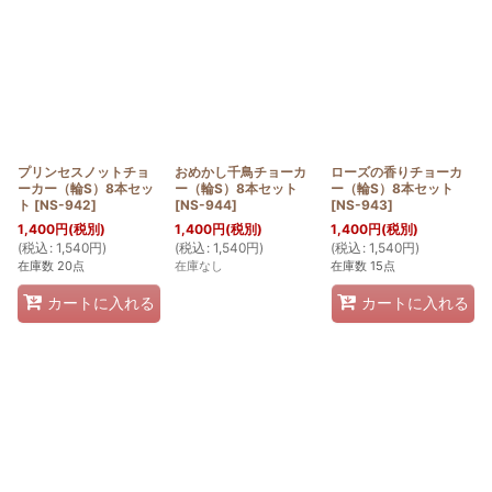
プリンセスノットチョ
おめかし千鳥チョーカ
ローズの香りチョーカ
ーカー（輪S）8本セッ
ー（輪S）8本セット
ー（輪S）8本セット
ト
[
NS-942
]
[
NS-944
]
[
NS-943
]
1,400
円
(税別)
1,400
円
(税別)
1,400
円
(税別)
(
税込
:
1,540
円
)
(
税込
:
1,540
円
)
(
税込
:
1,540
円
)
在庫数 20点
在庫なし
在庫数 15点
カートに入れる
カートに入れる