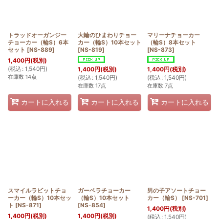
トラッドオーガンジー
大輪のひまわりチョー
マリーナチョーカー
チョーカー（輪S）6本
カー（輪S）10本セット
（輪S）8本セット
セット
[
NS-889
]
[
NS-819
]
[
NS-873
]
1,400
円
(税別)
(
税込
:
1,540
円
)
1,400
円
(税別)
1,400
円
(税別)
在庫数 14点
(
税込
:
1,540
円
)
(
税込
:
1,540
円
)
在庫数 17点
在庫数 7点
カートに入れる
カートに入れる
カートに入れる
スマイルラビットチョ
ガーベラチョーカー
男の子アソートチョー
ーカー（輪S）10本セッ
（輪S）10本セット
カー（輪S）
[
NS-701
]
ト
[
NS-871
]
[
NS-854
]
1,400
円
(税別)
1,400
円
(税別)
1,400
円
(税別)
(
税込
:
1,540
円
)