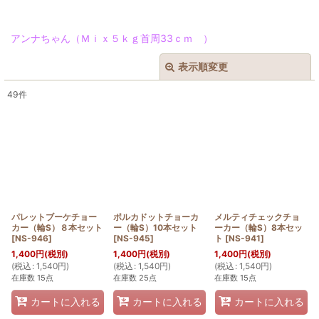
アンナちゃん（Ｍｉｘ５ｋｇ首周33ｃｍ ）
表示順変更
閉じる
49
件
表示数
:
在庫あり
並び順
:
絞り込む
パレットブーケチョー
ポルカドットチョーカ
メルティチェックチョ
カー（輪S）８本セット
ー（輪S）10本セット
ーカー（輪S）8本セッ
[
NS-946
]
[
NS-945
]
ト
[
NS-941
]
1,400
円
(税別)
1,400
円
(税別)
1,400
円
(税別)
(
税込
:
1,540
円
)
(
税込
:
1,540
円
)
(
税込
:
1,540
円
)
在庫数 15点
在庫数 25点
在庫数 15点
カートに入れる
カートに入れる
カートに入れる