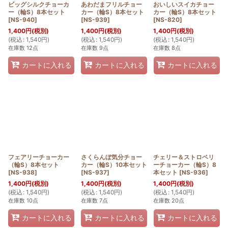
ビッグシルクチョーカ
あわだまフリルチョー
おいしいスイカチョー
ー（輪S）8本セット
カー（輪S）8本セット
カー（輪S）8本セット
[
NS-940
]
[
NS-939
]
[
NS-820
]
1,400
円
(税別)
1,400
円
(税別)
1,400
円
(税別)
(
税込
:
1,540
円
)
(
税込
:
1,540
円
)
(
税込
:
1,540
円
)
在庫数 12点
在庫数 9点
在庫数 8点
カートに入れる
カートに入れる
カートに入れる
フェアリーチョーカー
さくらんぼ気分チョー
チェリー＆ストロベリ
（輪S）8本セット
カー（輪S）10本セット
ーチョーカー（輪S）8
[
NS-938
]
[
NS-937
]
本セット
[
NS-936
]
1,400
円
(税別)
1,400
円
(税別)
1,400
円
(税別)
(
税込
:
1,540
円
)
(
税込
:
1,540
円
)
(
税込
:
1,540
円
)
在庫数 10点
在庫数 7点
在庫数 20点
カートに入れる
カートに入れる
カートに入れる