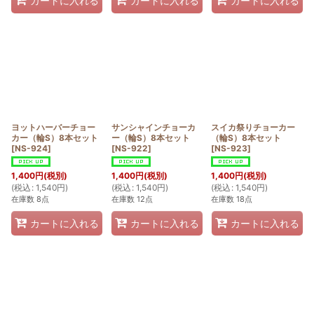
カートに入れる
カートに入れる
カートに入れる
ヨットハーバーチョー
サンシャインチョーカ
スイカ祭りチョーカー
カー（輪S）8本セット
ー（輪S）8本セット
（輪S）8本セット
[
NS-924
]
[
NS-922
]
[
NS-923
]
1,400
円
(税別)
1,400
円
(税別)
1,400
円
(税別)
(
税込
:
1,540
円
)
(
税込
:
1,540
円
)
(
税込
:
1,540
円
)
在庫数 8点
在庫数 12点
在庫数 18点
カートに入れる
カートに入れる
カートに入れる