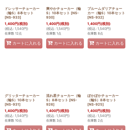
ドレッサーチョーカー
爽やかチョーカー（輪
ブルームダリアチョー
（輪S）8本セット
S）10本セット
[
NS-
カー（輪S）10本セット
[
NS-933
]
930
]
[
NS-932
]
1,400
円
(税別)
1,400
円
(税別)
1,400
円
(税別)
(
税込
:
1,540
円
)
(
税込
:
1,540
円
)
(
税込
:
1,540
円
)
在庫数 12点
在庫数 1点
在庫数 8点
カートに入れる
カートに入れる
カートに入れる
グリッターチョーカー
流れ星チョーカー（輪
ぽかぽかチョーカー
（輪S）10本セット
S）8本セット
[
NS-
（輪S）8本セット
[
NS-931
]
926
]
[
NS-925
]
1,400
円
(税別)
1,400
円
(税別)
1,400
円
(税別)
(
税込
:
1,540
円
)
(
税込
:
1,540
円
)
(
税込
:
1,540
円
)
在庫数 10点
在庫数 3点
在庫数 2点