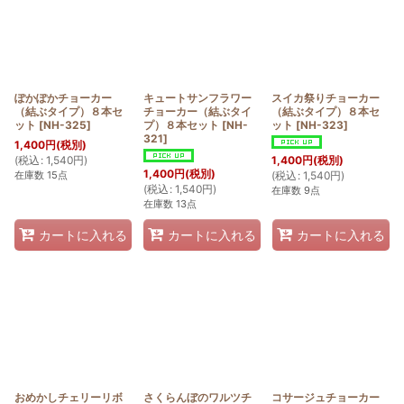
ぽかぽかチョーカー
キュートサンフラワー
スイカ祭りチョーカー
（結ぶタイプ）８本セ
チョーカー（結ぶタイ
（結ぶタイプ）８本セ
ット
[
NH-325
]
プ）８本セット
[
NH-
ット
[
NH-323
]
321
]
1,400
円
(税別)
(
税込
:
1,540
円
)
1,400
円
(税別)
1,400
円
(税別)
在庫数 15点
(
税込
:
1,540
円
)
(
税込
:
1,540
円
)
在庫数 9点
在庫数 13点
カートに入れる
カートに入れる
カートに入れる
おめかしチェリーリボ
さくらんぼのワルツチ
コサージュチョーカー