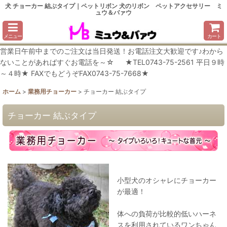
犬 チョーカー 結ぶタイプ｜ペットリボン 犬のリボン ペットアクセサリー ミ
ュウ＆バァウ
メニュー
カート
営業日午前中までのご注文は当日発送！お電話注文大歓迎です♪わから
ないことがあればすぐお電話を～☆ ★TEL0743-75-2561 平日９時
～４時★ FAXでもどうぞFAX0743-75-7668★
ホーム
>
業務用チョーカー
>
チョーカー 結ぶタイプ
チョーカー 結ぶタイプ
小型犬のオシャレにチョーカー
が最適！
体への負荷が比較的低いハーネ
スを利用されているワンちゃん