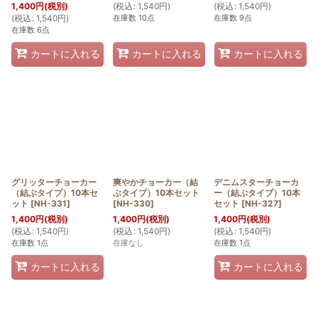
(
税込
:
1,540
円
)
(
税込
:
1,540
円
)
1,400
円
(税別)
在庫数 10点
在庫数 9点
(
税込
:
1,540
円
)
在庫数 6点
カートに入れる
カートに入れる
カートに入れる
グリッターチョーカー
爽やかチョーカー（結
デニムスターチョーカ
（結ぶタイプ）10本セ
ぶタイプ）10本セット
ー（結ぶタイプ）10本
ット
[
NH-331
]
[
NH-330
]
セット
[
NH-327
]
1,400
円
(税別)
1,400
円
(税別)
1,400
円
(税別)
(
税込
:
1,540
円
)
(
税込
:
1,540
円
)
(
税込
:
1,540
円
)
在庫数 1点
在庫なし
在庫数 1点
カートに入れる
カートに入れる