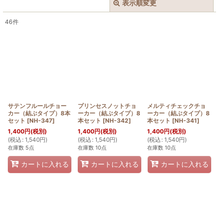
表示順変更
閉じる
46
件
表示数
:
在庫あり
並び順
:
絞り込む
サテンフルールチョー
プリンセスノットチョ
メルティチェックチョ
カー（結ぶタイプ）8本
ーカー（結ぶタイプ）8
ーカー（結ぶタイプ）8
セット
[
NH-347
]
本セット
[
NH-342
]
本セット
[
NH-341
]
1,400
円
(税別)
1,400
円
(税別)
1,400
円
(税別)
(
税込
:
1,540
円
)
(
税込
:
1,540
円
)
(
税込
:
1,540
円
)
在庫数 5点
在庫数 10点
在庫数 10点
カートに入れる
カートに入れる
カートに入れる