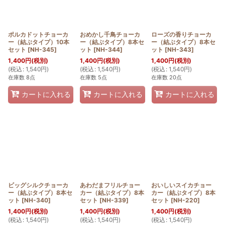
ポルカドットチョーカ
おめかし千鳥チョーカ
ローズの香りチョーカ
ー（結ぶタイプ）10本
ー（結ぶタイプ）8本セ
ー（結ぶタイプ）8本セ
セット
[
NH-345
]
ット
[
NH-344
]
ット
[
NH-343
]
1,400
円
(税別)
1,400
円
(税別)
1,400
円
(税別)
(
税込
:
1,540
円
)
(
税込
:
1,540
円
)
(
税込
:
1,540
円
)
在庫数 8点
在庫数 5点
在庫数 20点
カートに入れる
カートに入れる
カートに入れる
ビッグシルクチョーカ
あわだまフリルチョー
おいしいスイカチョー
ー（結ぶタイプ）8本セ
カー（結ぶタイプ）8本
カー（結ぶタイプ）8本
ット
[
NH-340
]
セット
[
NH-339
]
セット
[
NH-220
]
1,400
円
(税別)
1,400
円
(税別)
1,400
円
(税別)
(
税込
:
1,540
円
)
(
税込
:
1,540
円
)
(
税込
:
1,540
円
)