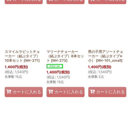
スマイルラビットチョ
マリーナチョーカー
男の子用アソートチョ
ーカー（結ぶタイプ）
（結ぶタイプ）8本セッ
ーカー（結ぶタイプ※
10本セット
[
NH-271
]
ト
[
NH-273
]
小）
[
NH-101_small
]
1,400
円
(税別)
1,400
円
(税別)
(
税込
:
1,540
円
)
(
税込
:
1,540
円
)
1,400
円
(税別)
在庫数 15点
在庫数 2点
(
税込
:
1,540
円
)
在庫数 13点
カートに入れる
カートに入れる
カートに入れる