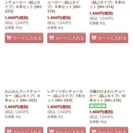
ンチョーカー（結ぶタ
ョーカー（結ぶタイ
（結ぶタイプ）８本セ
イプ）８本セット
[
NH-
プ）８本セット
[
NH-
ット
[
NH-314
]
320
]
319
]
1,400
円
(税別)
1,400
円
(税別)
1,400
円
(税別)
(
税込
:
1,540
円
)
(
税込
:
1,540
円
)
(
税込
:
1,540
円
)
在庫数 9点
在庫数 10点
在庫数 8点
カートに入れる
カートに入れる
カートに入れる
わんわんランドチョー
レディリボンチョーカ
大輪のひまわりチョー
カー（結ぶタイプ）８
ー（結ぶタイプ）7本セ
カー（結ぶタイプ）10
本セット
[
NH-302
]
ット
[
NH-294
]
本セット
[
NH-219
]
1,400
円
(税別)
1,400
円
(税別)
(
税込
:
1,540
円
)
(
税込
:
1,540
円
)
1,400
円
(税別)
在庫数 4点
在庫数 4点
(
税込
:
1,540
円
)
在庫数 19点
カートに入れる
カートに入れる
カートに入れる