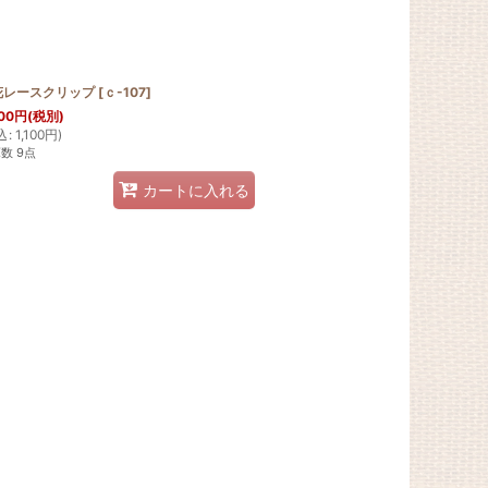
花レースクリップ
[
ｃ-107
]
00
円
(税別)
込
:
1,100
円
)
数 9点
カートに入れる