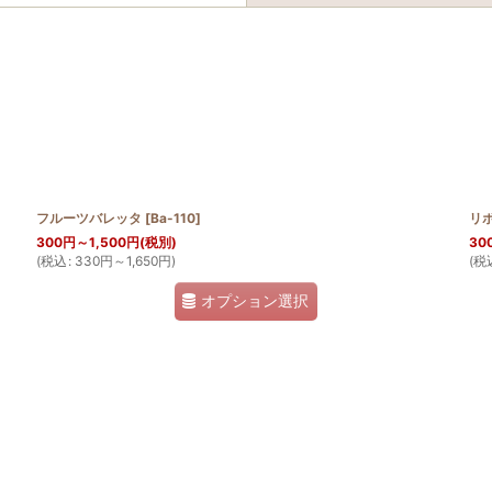
フルーツバレッタ
[
Ba-110
]
リ
300
円
～1,500
円
(税別)
30
(
税込
:
330
円
～1,650
円
)
(
税
絞り込む
オプション選択