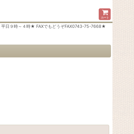
カート
時～４時★ FAXでもどうぞFAX0743-75-7668★
閉じる