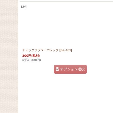
13
件
サブカテゴリ
:
表示数
:
在庫あり
並び順
:
チェックフラワーバレッタ
[
Ba-101
]
300
円
(税別)
(
税込
:
330
円
)
オプション選択