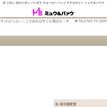
犬 リボン 犬のリボン バンダナ チョーカー ペットアクセサリー ミュウ＆バァウ
らないことがあればすぐお電話を～☆ ★TEL0743-75-2561 平日９
表示順変更