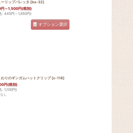
ューリップバレッタ
[
ba-32
]
0
円
～1,500
円
(税別)
込
:
440
円
～1,650
円
)
オプション選択
まわりのギンガムハットクリップ
[
c-118
]
00
円
(税別)
込
:
1,100
円
)
庫なし