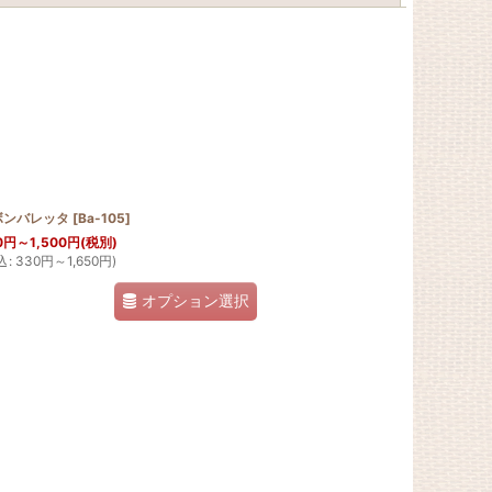
ボンバレッタ
[
Ba-105
]
0
円
～1,500
円
(税別)
込
:
330
円
～1,650
円
)
オプション選択