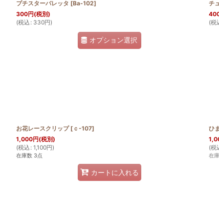
プチスターバレッタ
[
Ba-102
]
チ
300
円
(税別)
40
(
税込
:
330
円
)
(
税
オプション選択
お花レースクリップ
[
ｃ-107
]
ひ
1,000
円
(税別)
1,0
(
税込
:
1,100
円
)
(
税
在庫数 3点
在
カートに入れる