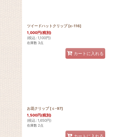
ツイードハットクリップ
[
c-116
]
1,000
円
(税別)
(
税込
:
1,100
円
)
在庫数 3点
カートに入れる
お花クリップ
[
ｃ-97
]
1,500
円
(税別)
(
税込
:
1,650
円
)
在庫数 2点
カートに入れる