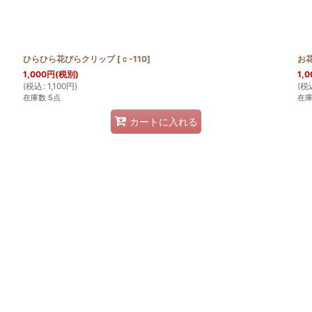
ひらひら花びらクリップ
[
ｃ-110
]
お
1,000
円
(税別)
1,0
(
税込
:
1,100
円
)
(
税
在庫数 5点
在庫
カートに入れる