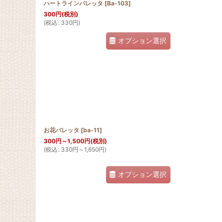
ハートラインバレッタ
[
Ba-103
]
300
円
(税別)
(
税込
:
330
円
)
オプション選択
お花バレッタ
[
ba-11
]
300
円
～1,500
円
(税別)
(
税込
:
330
円
～1,650
円
)
オプション選択