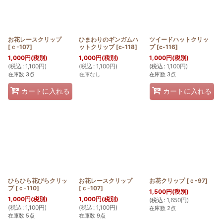
並び順
:
絞り込む
お花レースクリップ
ひまわりのギンガムハ
ツイードハットクリッ
[
ｃ-107
]
ットクリップ
[
c-118
]
プ
[
c-116
]
1,000
円
(税別)
1,000
円
(税別)
1,000
円
(税別)
(
税込
:
1,100
円
)
(
税込
:
1,100
円
)
(
税込
:
1,100
円
)
在庫数 3点
在庫なし
在庫数 3点
カートに入れる
カートに入れる
ひらひら花びらクリッ
お花レースクリップ
お花クリップ
[
ｃ-97
]
プ
[
ｃ-110
]
[
ｃ-107
]
1,500
円
(税別)
1,000
円
(税別)
1,000
円
(税別)
(
税込
:
1,650
円
)
(
税込
:
1,100
円
)
(
税込
:
1,100
円
)
在庫数 2点
在庫数 5点
在庫数 9点