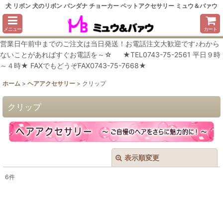
犬 リボン 犬のリボン バンダナ チョーカー ペットアクセサリー ミュウ＆バァウ
メニュー
カート
営業日午前中までのご注文は当日発送！お電話注文大歓迎です♪わから
ないことがあればすぐお電話を～☆ ★TEL0743-75-2561 平日９時
～４時★ FAXでもどうぞFAX0743-75-7668★
ホーム
>
ヘアアクセサリー
>
クリップ
クリップ
表示順変更
閉じる
6
件
表示数
:
在庫あり