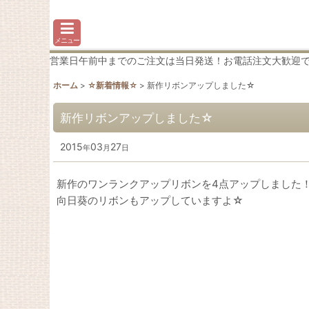
メニュー
営業日午前中までのご注文は当日発送！お電話注文大歓迎です♪わか
ホーム
>
☆新着情報☆
>
新作リボンアップしました☆
新作リボンアップしました☆
2015
03
27
年
月
日
新作のワンランクアップリボンを4点アップしました
向日葵のリボンもアップしていますよ☆