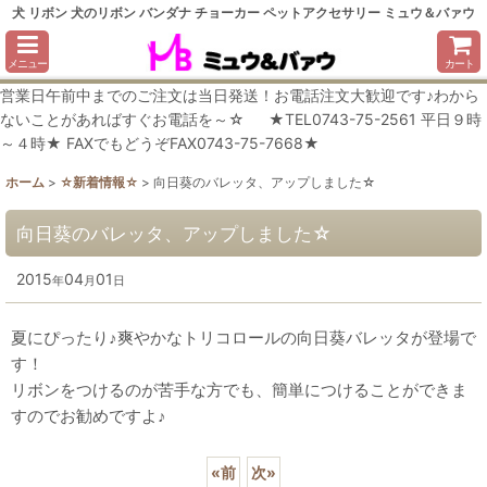
犬 リボン 犬のリボン バンダナ チョーカー ペットアクセサリー ミュウ＆バァウ
メニュー
カート
営業日午前中までのご注文は当日発送！お電話注文大歓迎です♪わから
ないことがあればすぐお電話を～☆ ★TEL0743-75-2561 平日９時
～４時★ FAXでもどうぞFAX0743-75-7668★
ホーム
>
☆新着情報☆
>
向日葵のバレッタ、アップしました☆
向日葵のバレッタ、アップしました☆
2015
04
01
年
月
日
夏にぴったり♪爽やかなトリコロールの向日葵バレッタが登場で
す！
リボンをつけるのが苦手な方でも、簡単につけることができま
すのでお勧めですよ♪
«
前
次
»