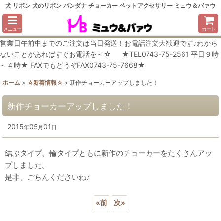
犬 リボン 犬のリボン バンダナ チョーカー ペットアクセサリー ミュウ＆バァウ
メニュー
カート
営業日午前中までのご注文は当日発送！お電話注文大歓迎です♪わから
ないことがあればすぐお電話を～☆ ★TEL0743-75-2561 平日９時
～４時★ FAXでもどうぞFAX0743-75-7668★
ホーム
>
☆新着情報☆
>
新作チョーカーアップしました！
新作チョーカーアップしました！
2015
05
01
年
月
日
結ぶタイプ、輪タイプともに新作のチョーカーをたくさんアッ
プしました。
是非、ごらんくださいね♪
«
前
次
»