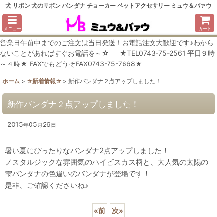
犬 リボン 犬のリボン バンダナ チョーカー ペットアクセサリー ミュウ＆バァウ
メニュー
カート
営業日午前中までのご注文は当日発送！お電話注文大歓迎です♪わから
ないことがあればすぐお電話を～☆ ★TEL0743-75-2561 平日９時
～４時★ FAXでもどうぞFAX0743-75-7668★
ホーム
>
☆新着情報☆
>
新作バンダナ２点アップしました！
新作バンダナ２点アップしました！
2015
05
26
年
月
日
暑い夏にぴったりなバンダナ2点アップしました！
ノスタルジックな雰囲気のハイビスカス柄と、大人気の太陽の
雫バンダナの色違いのバンダナが登場です！
是非、ご確認くださいね♪
«
前
次
»