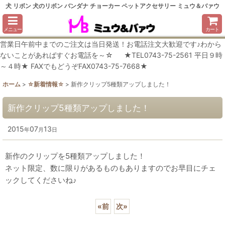
犬 リボン 犬のリボン バンダナ チョーカー ペットアクセサリー ミュウ＆バァウ
メニュー
カート
営業日午前中までのご注文は当日発送！お電話注文大歓迎です♪わから
ないことがあればすぐお電話を～☆ ★TEL0743-75-2561 平日９時
～４時★ FAXでもどうぞFAX0743-75-7668★
ホーム
>
☆新着情報☆
>
新作クリップ5種類アップしました！
新作クリップ5種類アップしました！
2015
07
13
年
月
日
新作のクリップを5種類アップしました！
ネット限定、数に限りがあるものもありますのでお早目にチェ
ックしてくださいね♪
«
前
次
»