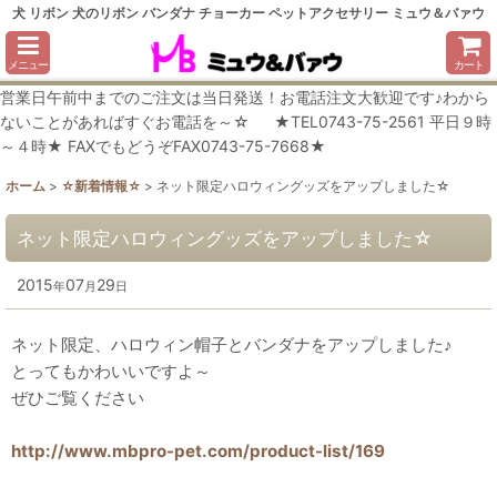
犬 リボン 犬のリボン バンダナ チョーカー ペットアクセサリー ミュウ＆バァウ
メニュー
カート
営業日午前中までのご注文は当日発送！お電話注文大歓迎です♪わから
ないことがあればすぐお電話を～☆ ★TEL0743-75-2561 平日９時
～４時★ FAXでもどうぞFAX0743-75-7668★
ホーム
>
☆新着情報☆
>
ネット限定ハロウィングッズをアップしました☆
ネット限定ハロウィングッズをアップしました☆
2015
07
29
年
月
日
ネット限定、ハロウィン帽子とバンダナをアップしました♪
とってもかわいいですよ～
ぜひご覧ください
http://www.mbpro-pet.com/product-list/169