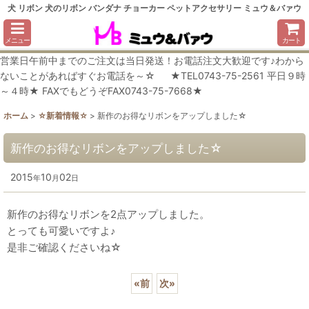
犬 リボン 犬のリボン バンダナ チョーカー ペットアクセサリー ミュウ＆バァウ
メニュー
カート
営業日午前中までのご注文は当日発送！お電話注文大歓迎です♪わから
ないことがあればすぐお電話を～☆ ★TEL0743-75-2561 平日９時
～４時★ FAXでもどうぞFAX0743-75-7668★
ホーム
>
☆新着情報☆
>
新作のお得なリボンをアップしました☆
新作のお得なリボンをアップしました☆
2015
10
02
年
月
日
新作のお得なリボンを2点アップしました。
とっても可愛いですよ♪
是非ご確認くださいね☆
«
前
次
»