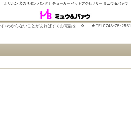
犬 リボン 犬のリボン バンダナ チョーカー ペットアクセサリー ミュウ＆バァウ
らないことがあればすぐお電話を～☆ ★TEL0743-75-2561 平日９