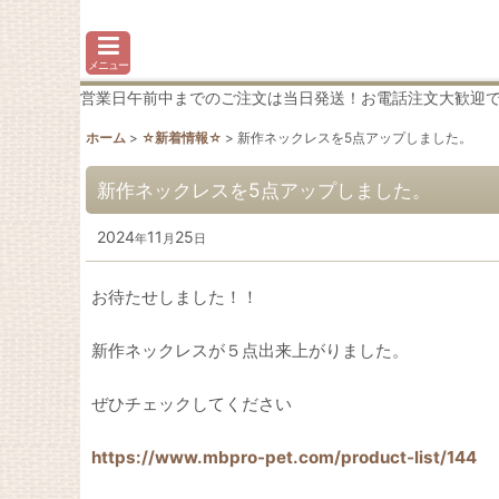
メニュー
営業日午前中までのご注文は当日発送！お電話注文大歓迎です♪わか
ホーム
>
☆新着情報☆
>
新作ネックレスを5点アップしました。
新作ネックレスを5点アップしました。
2024
11
25
年
月
日
お待たせしました！！
新作ネックレスが５点出来上がりました。
ぜひチェックしてください
https://www.mbpro-pet.com/product-list/144