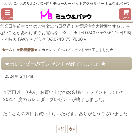
犬 リボン 犬のリボン バンダナ チョーカー ペットアクセサリー ミュウ＆バァウ
メニュー
カート
営業日午前中までのご注文は当日発送！お電話注文大歓迎です♪わから
ないことがあればすぐお電話を～☆ ★TEL0743-75-2561 平日９時
～４時★ FAXでもどうぞFAX0743-75-7668★
ホーム
>
☆新着情報☆
>
★カレンダーのプレゼントが終了しました★
★カレンダーのプレゼントが終了しました★
2024
12
17
年
月
日
１万円以上(税抜）お買い上げのお客様にプレゼントしていた
2025年度のカレンダープレゼントが終了しました。
たくさんの方にお買い上げいただき、ありがとうございました♪
«
前
次
»