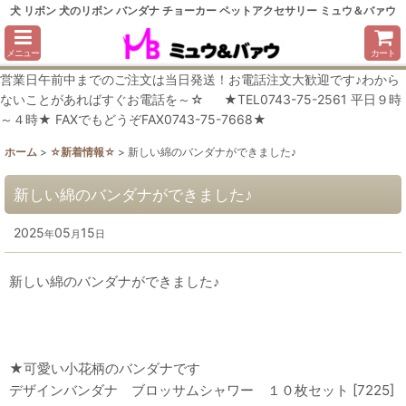
犬 リボン 犬のリボン バンダナ チョーカー ペットアクセサリー ミュウ＆バァウ
メニュー
カート
営業日午前中までのご注文は当日発送！お電話注文大歓迎です♪わから
ないことがあればすぐお電話を～☆ ★TEL0743-75-2561 平日９時
～４時★ FAXでもどうぞFAX0743-75-7668★
ホーム
>
☆新着情報☆
>
新しい綿のバンダナができました♪
新しい綿のバンダナができました♪
2025
05
15
年
月
日
新しい綿のバンダナができました♪
★可愛い小花柄のバンダナです
デザインバンダナ ブロッサムシャワー １０枚セット [7225]