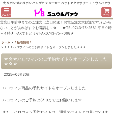
犬 リボン 犬のリボン バンダナ チョーカー ペットアクセサリー ミュウ＆バァウ
メニュー
カート
営業日午前中までのご注文は当日発送！お電話注文大歓迎です♪わから
ないことがあればすぐお電話を～☆ ★TEL0743-75-2561 平日９時
～４時★ FAXでもどうぞFAX0743-75-7668★
ホーム
>
☆新着情報☆
>
☆☆☆ハロウィンのご予約サイトをオープンしました☆☆☆
☆☆☆ハロウィンのご予約サイトをオープンしました
☆☆☆
2025
06
30
年
月
日
ハロウィン商品の予約サイトをオープンしました
ハロウィンのご予約は8/10までにお願いします
また、ハロウィン予約サイトは、通常のサイトとは別になりま