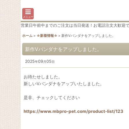
メニュー
営業日午前中までのご注文は当日発送！お電話注文大歓迎です♪わか
ホーム
>
☆新着情報☆
>
新作Vバンダナをアップしました。
新作Vバンダナをアップしました。
2025
09
05
年
月
日
お待たせしました。
新しいVバンダナをアップいたしました。
是非、チェックしてください
https://www.mbpro-pet.com/product-list/123