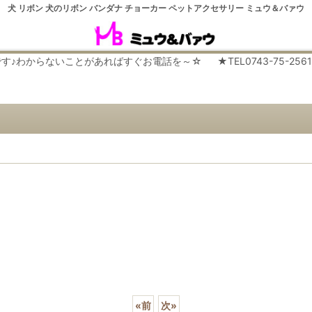
犬 リボン 犬のリボン バンダナ チョーカー ペットアクセサリー ミュウ＆バァウ
らないことがあればすぐお電話を～☆ ★TEL0743-75-2561 平日９
«
前
次
»