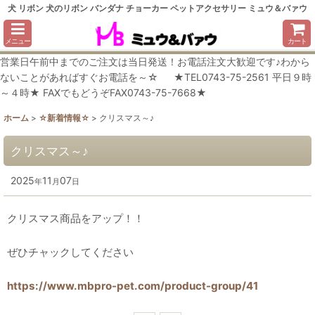
犬 リボン 犬のリボン バンダナ チョーカー ペットアクセサリー ミュウ＆バァウ
メニュー
カート
営業日午前中までのご注文は当日発送！お電話注文大歓迎です♪わから
ないことがあればすぐお電話を～☆ ★TEL0743-75-2561 平日９時
～４時★ FAXでもどうぞFAX0743-75-7668★
ホーム
>
☆新着情報☆
>
クリスマス～♪
クリスマス～♪
2025
11
07
年
月
日
クリスマス商品をアップ！！
ぜひチャックしてください
https://www.mbpro-pet.com/product-group/41