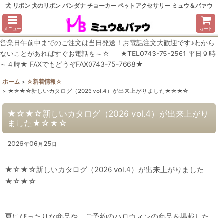
犬 リボン 犬のリボン バンダナ チョーカー ペットアクセサリー ミュウ＆バァウ
メニュー
カート
営業日午前中までのご注文は当日発送！お電話注文大歓迎です♪わから
ないことがあればすぐお電話を～☆ ★TEL0743-75-2561 平日９時
～４時★ FAXでもどうぞFAX0743-75-7668★
ホーム
>
☆新着情報☆
>
★☆★☆新しいカタログ（2026 vol.4）が出来上がりました★☆★☆
★☆★☆新しいカタログ（2026 vol.4）が出来上がり
ました★☆★☆
2026
06
25
年
月
日
★☆★☆新しいカタログ（2026 vol.4）が出来上がりました
★☆★☆
夏にぴったりな商品や、ご予約のハロウィンの商品を掲載した