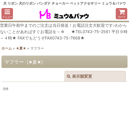
犬 リボン 犬のリボン バンダナ チョーカー ペットアクセサリー ミュウ＆バァウ
メニュー
カート
営業日午前中までのご注文は当日発送！お電話注文大歓迎です♪わから
ないことがあればすぐお電話を～☆ ★TEL0743-75-2561 平日９時
～４時★ FAXでもどうぞFAX0743-75-7668★
ホーム
>
★夏★
>
マフラー
マフラー
[
★夏★
]
表示順変更
閉じる
0
件
表示数
:
在庫あり
並び順
: