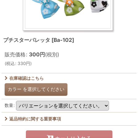
プチスターバレッタ
[
Ba-102
]
販売価格
:
300
円
(税別)
(
税込
:
330
円
)
在庫確認はこちら
カラー
を選択してください
数量
:
返品特約に関する重要事項