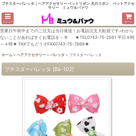
プチスターバレッタ｜ヘアアクセサリー ペットリボン 犬のリボン ペットアクセ
サリー ミュウ＆バァウ
メニュー
カート
営業日午前中までのご注文は当日発送！お電話注文大歓迎です♪わから
ないことがあればすぐお電話を～☆ ★TEL0743-75-2561 平日９時
～４時★ FAXでもどうぞFAX0743-75-7668★
ホーム
>
ヘアアクセサリー
>
バレッタ
>
プチスターバレッタ
プチスターバレッタ
[
Ba-102
]