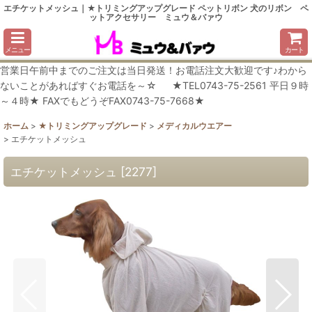
エチケットメッシュ｜★トリミングアップグレード ペットリボン 犬のリボン ペ
ットアクセサリー ミュウ＆バァウ
メニュー
カート
営業日午前中までのご注文は当日発送！お電話注文大歓迎です♪わから
ないことがあればすぐお電話を～☆ ★TEL0743-75-2561 平日９時
～４時★ FAXでもどうぞFAX0743-75-7668★
ホーム
>
★トリミングアップグレード
>
メディカルウエアー
>
エチケットメッシュ
エチケットメッシュ
[
2277
]