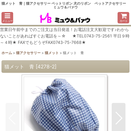
猫メット 青｜猫アクセサリー ペットリボン 犬のリボン ペットアクセサリー
ミュウ＆バァウ
メニュー
カート
営業日午前中までのご注文は当日発送！お電話注文大歓迎です♪わから
ないことがあればすぐお電話を～☆ ★TEL0743-75-2561 平日９時
～４時★ FAXでもどうぞFAX0743-75-7668★
ホーム
>
猫アクセサリー
>
猫メット
>
猫メット 青
猫メット 青
[
4278-2
]