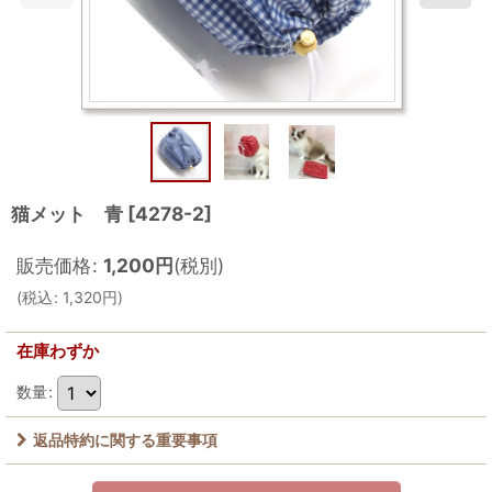
猫メット 青
[
4278-2
]
販売価格
:
1,200
円
(税別)
(
税込
:
1,320
円
)
在庫わずか
数量
:
返品特約に関する重要事項