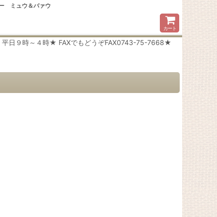
リー ミュウ＆バァウ
カート
時～４時★ FAXでもどうぞFAX0743-75-7668★