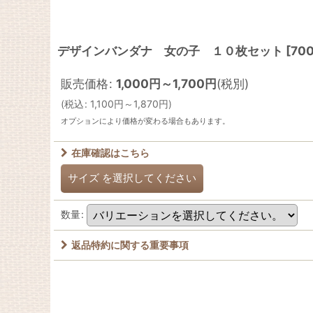
デザインバンダナ 女の子 １０枚セット
[
70
販売価格
:
1,000
円
～1,700
円
(税別)
(
税込
:
1,100
円
～1,870
円
)
オプションにより価格が変わる場合もあります。
在庫確認はこちら
サイズ
を選択してください
数量
:
返品特約に関する重要事項