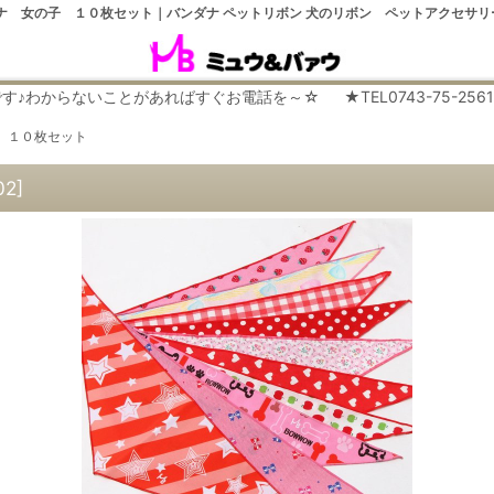
ナ 女の子 １０枚セット｜バンダナ ペットリボン 犬のリボン ペットアクセサ
らないことがあればすぐお電話を～☆ ★TEL0743-75-2561 平日９
 １０枚セット
02
]