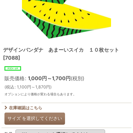
デザインバンダナ あまーいスイカ １０枚セット
[
7088
]
販売価格
:
1,000
円
～1,700
円
(税別)
(
税込
:
1,100
円
～1,870
円
)
オプションにより価格が変わる場合もあります。
在庫確認はこちら
サイズ
を選択してください