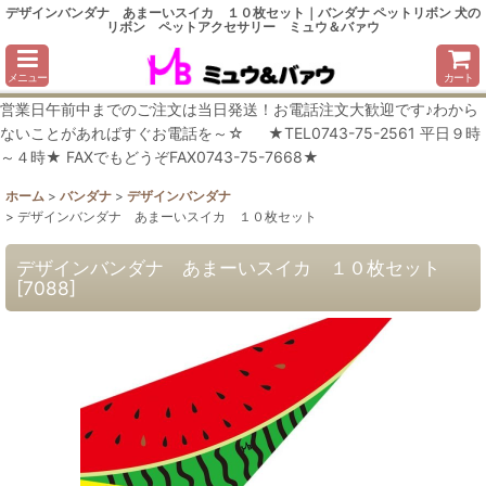
デザインバンダナ あまーいスイカ １０枚セット｜バンダナ ペットリボン 犬の
リボン ペットアクセサリー ミュウ＆バァウ
メニュー
カート
営業日午前中までのご注文は当日発送！お電話注文大歓迎です♪わから
ないことがあればすぐお電話を～☆ ★TEL0743-75-2561 平日９時
～４時★ FAXでもどうぞFAX0743-75-7668★
ホーム
>
バンダナ
>
デザインバンダナ
>
デザインバンダナ あまーいスイカ １０枚セット
デザインバンダナ あまーいスイカ １０枚セット
[
7088
]