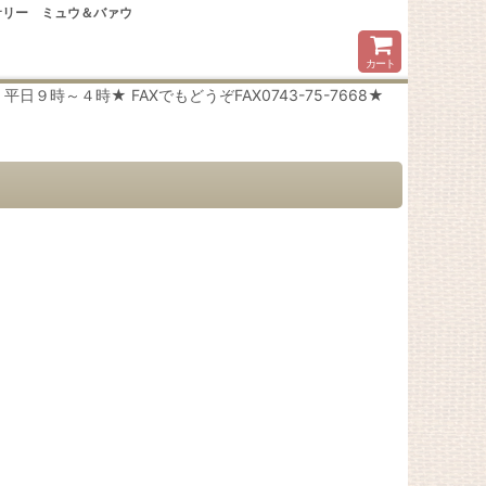
サリー ミュウ＆バァウ
カート
時～４時★ FAXでもどうぞFAX0743-75-7668★