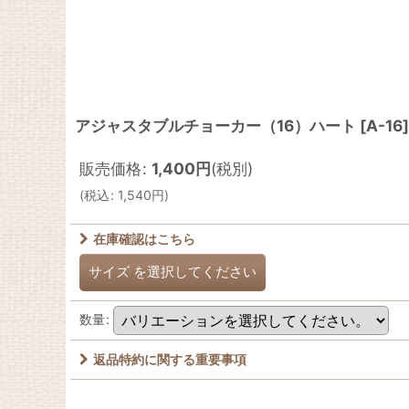
アジャスタブルチョーカー（16）ハート
[
A-16
]
販売価格
:
1,400
円
(税別)
(
税込
:
1,540
円
)
在庫確認はこちら
サイズ
を選択してください
数量
:
返品特約に関する重要事項