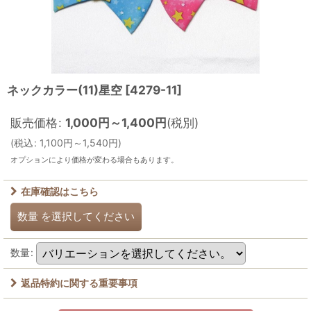
ネックカラー(11)星空
[
4279-11
]
販売価格
:
1,000
円
～1,400
円
(税別)
(
税込
:
1,100
円
～1,540
円
)
オプションにより価格が変わる場合もあります。
在庫確認はこちら
数量
を選択してください
数量
:
返品特約に関する重要事項