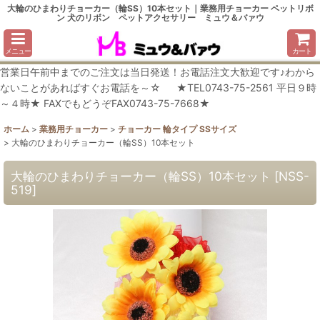
大輪のひまわりチョーカー（輪SS）10本セット｜業務用チョーカー ペットリボ
ン 犬のリボン ペットアクセサリー ミュウ＆バァウ
メニュー
カート
営業日午前中までのご注文は当日発送！お電話注文大歓迎です♪わから
ないことがあればすぐお電話を～☆ ★TEL0743-75-2561 平日９時
～４時★ FAXでもどうぞFAX0743-75-7668★
ホーム
>
業務用チョーカー
>
チョーカー 輪タイプ SSサイズ
>
大輪のひまわりチョーカー（輪SS）10本セット
大輪のひまわりチョーカー（輪SS）10本セット
[
NSS-
519
]