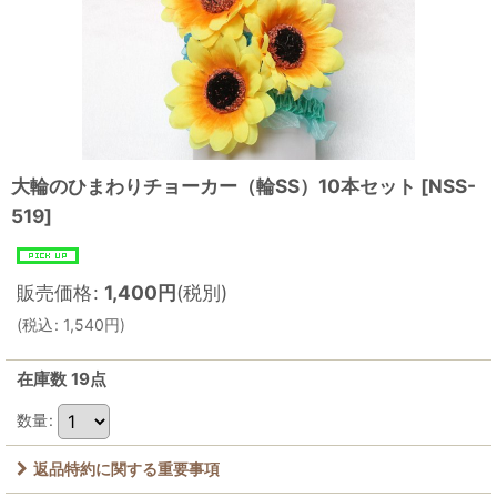
大輪のひまわりチョーカー（輪SS）10本セット
[
NSS-
519
]
販売価格
:
1,400
円
(税別)
(
税込
:
1,540
円
)
在庫数 19点
数量
:
返品特約に関する重要事項