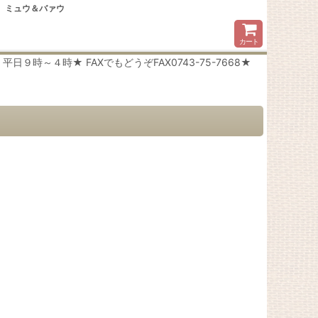
 ミュウ＆バァウ
カート
時～４時★ FAXでもどうぞFAX0743-75-7668★