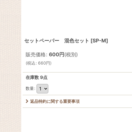
セットペーパー 混色セット
[
SP-M
]
販売価格
:
600
円
(税別)
(
税込
:
660
円
)
在庫数 9点
数量
:
返品特約に関する重要事項