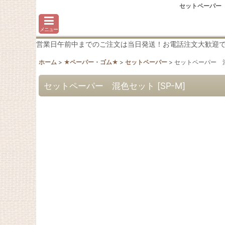
セットペーパー
メニュー
営業日午前中までのご注文は当日発送！お電話注文大歓迎です♪わか
ホーム
>
★ペーパー・ゴム★
>
セットペーパー
>
セットペーパー 
セットペーパー 混色セット
[
SP-M
]