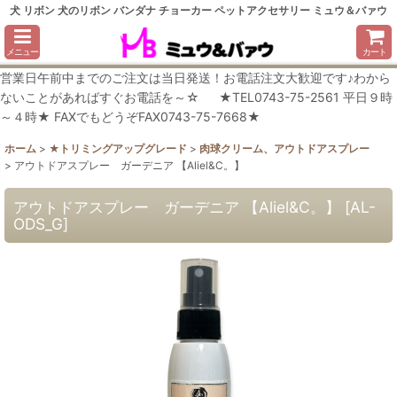
犬 リボン 犬のリボン バンダナ チョーカー ペットアクセサリー ミュウ＆バァウ
メニュー
カート
営業日午前中までのご注文は当日発送！お電話注文大歓迎です♪わから
ないことがあればすぐお電話を～☆ ★TEL0743-75-2561 平日９時
～４時★ FAXでもどうぞFAX0743-75-7668★
ホーム
>
★トリミングアップグレード
>
肉球クリーム、アウトドアスプレー
>
アウトドアスプレー ガーデニア 【Aliel&C。】
アウトドアスプレー ガーデニア 【Aliel&C。】
[
AL-
ODS_G
]