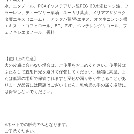
水、エタノール、PCAイソステアリン酸PEG-60水添ヒマシ油、フ
ラーレン、ティーツリー葉油、ユーカリ葉油、メリアアザジラク
タ葉エキス（ニーム）、アシタバ葉/茎エキス、オタネニンジン根
エキス、トコフェロール、BG、PVP、ベンチレングリコール、フ
ェノキシエタノール、香料
【使用上の注意】
犬の皮膚に合わない場合は、ご使用をお止めください。使用後は
ふたをして直射日光を避けて保管してください。極端に高温、ま
たは低温の場所で保管されますと変色や濁り等が生じることがあ
りますが品質には問題はございません。乳幼児の手の届く場所に
は保管しないでください。
※ネットでの販売のみとなります。
ご了承ください。