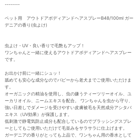
--------
ペット用 アウトドアボディアンドヘアスプレーB48/100ml ガー
デニアの香り(虫よけ)
虫よけ・UV・良い香りで毛艶もアップ！
ワンちゃんと一緒に使えるアウトドアボディアンドヘアスプレー
です。
お出かけ前に一緒にシュッ！
舐めても安心な成分なのでパピーから老犬までご使用いただけま
す。
オーガニックの精油を使用し、虫の嫌うティーツリーオイル、ユ
ーカリオイル、ニームエキスを配合。 ワンちゃんを虫から守り、
強い日差しでダメージを受けやすい皮膚被毛を天然成分アシタバ
エキス（UV効果）が保護します。
低刺激で静電気防止成分も配合しているのでブラッシングスプレ
ーとしてもご使用いただけて毛並みをサラサラに仕上げます。
ガーデニアの香りがとっても上品で、ワンちゃん用の香水として