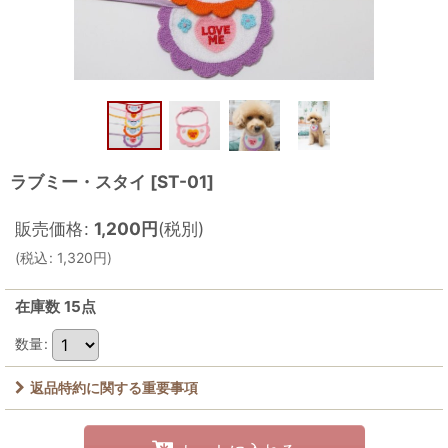
ラブミー・スタイ
[
ST-01
]
販売価格
:
1,200
円
(税別)
(
税込
:
1,320
円
)
在庫数 15点
数量
:
返品特約に関する重要事項