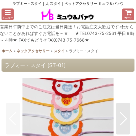
ラブミー・スタイ｜犬 スタイ｜ペットアクセサリー ミュウ＆バァウ
メニュー
カート
営業日午前中までのご注文は当日発送！お電話注文大歓迎です♪わから
ないことがあればすぐお電話を～☆ ★TEL0743-75-2561 平日９時
～４時★ FAXでもどうぞFAX0743-75-7668★
ホーム
>
ネックアクセサリー
>
スタイ
>
ラブミー・スタイ
ラブミー・スタイ
[
ST-01
]