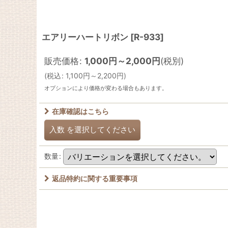
エアリーハートリボン
[
R-933
]
販売価格
:
1,000
円
～2,000
円
(税別)
(
税込
:
1,100
円
～2,200
円
)
オプションにより価格が変わる場合もあります。
在庫確認はこちら
入数
を選択してください
数量
:
返品特約に関する重要事項