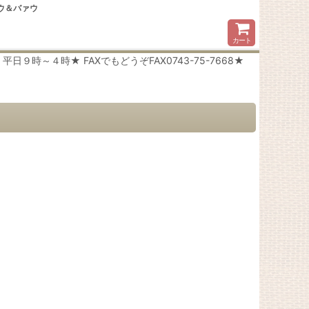
ウ＆バァウ
カート
時～４時★ FAXでもどうぞFAX0743-75-7668★