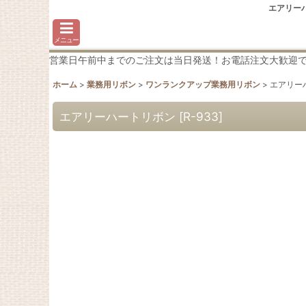
エアリー
メニュー
営業日午前中までのご注文は当日発送！お電話注文大歓迎です♪わか
ホーム
>
業務用リボン
>
ワンランクアップ業務用リボン
>
エアリー
エアリーハートリボン
[
R-933
]