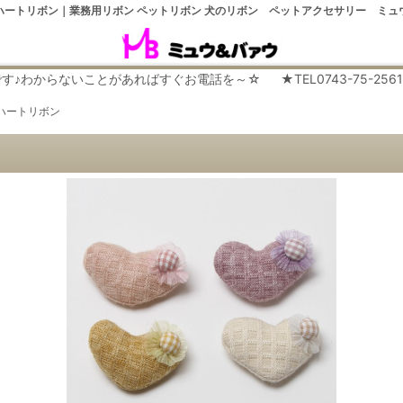
ハートリボン｜業務用リボン ペットリボン 犬のリボン ペットアクセサリー ミュ
らないことがあればすぐお電話を～☆ ★TEL0743-75-2561 平日９
ハートリボン