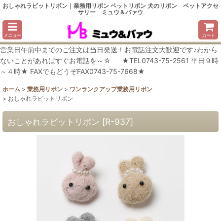
おしゃれラビットリボン｜業務用リボン ペットリボン 犬のリボン ペットアクセ
サリー ミュウ＆バァウ
メニュー
カート
営業日午前中までのご注文は当日発送！お電話注文大歓迎です♪わから
ないことがあればすぐお電話を～☆ ★TEL0743-75-2561 平日９時
～４時★ FAXでもどうぞFAX0743-75-7668★
ホーム
>
業務用リボン
>
ワンランクアップ業務用リボン
>
おしゃれラビットリボン
おしゃれラビットリボン
[
R-937
]