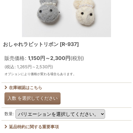
おしゃれラビットリボン
[
R-937
]
販売価格
:
1,150
円
～2,300
円
(税別)
(
税込
:
1,265
円
～2,530
円
)
オプションにより価格が変わる場合もあります。
在庫確認はこちら
入数
を選択してください
数量
:
返品特約に関する重要事項