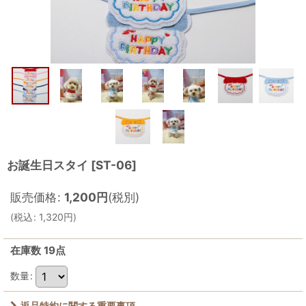
お誕生日スタイ
[
ST-06
]
販売価格
:
1,200
円
(税別)
(
税込
:
1,320
円
)
在庫数 19点
数量
:
返品特約に関する重要事項