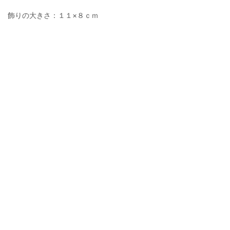
飾りの大きさ：１１×８ｃｍ