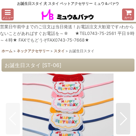
お誕生日スタイ 犬 スタイ ペットアクセサリー ミュウ＆バァウ
メニュー
カート
営業日午前中までのご注文は当日発送！お電話注文大歓迎です♪わから
ないことがあればすぐお電話を～☆ ★TEL0743-75-2561 平日９時
～４時★ FAXでもどうぞFAX0743-75-7668★
ホーム
>
ネックアクセサリー
>
スタイ
>
お誕生日スタイ
お誕生日スタイ
[
ST-06
]