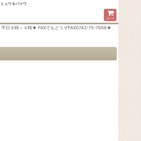
 ミュウ＆バァウ
カート
時～４時★ FAXでもどうぞFAX0743-75-7668★