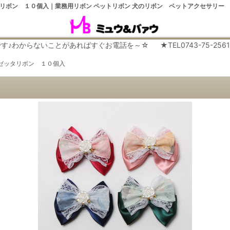
リボン １０個入｜業務用リボン ペットリボン 犬のリボン ペットアクセサリー
らないことがあればすぐお電話を～☆ ★TEL0743-75-2561 平日９
ゼッタリボン １０個入