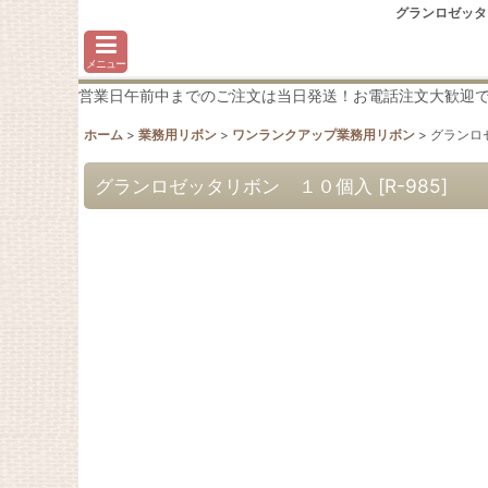
グランロゼッタ
メニュー
営業日午前中までのご注文は当日発送！お電話注文大歓迎です♪わか
ホーム
>
業務用リボン
>
ワンランクアップ業務用リボン
>
グランロ
グランロゼッタリボン １０個入
[
R-985
]