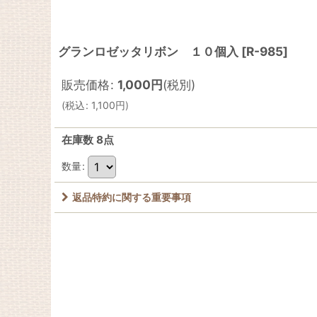
グランロゼッタリボン １０個入
[
R-985
]
販売価格
:
1,000
円
(税別)
(
税込
:
1,100
円
)
在庫数 8点
数量
:
返品特約に関する重要事項