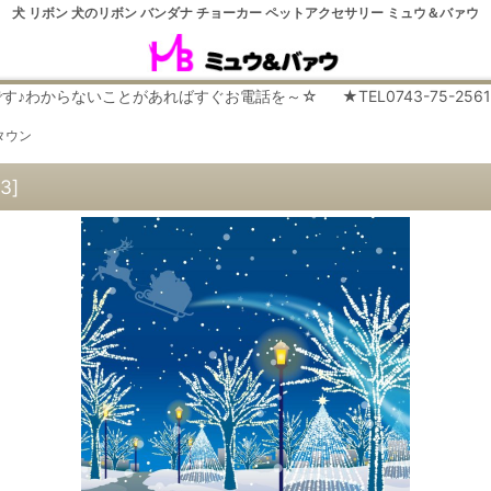
犬 リボン 犬のリボン バンダナ チョーカー ペットアクセサリー ミュウ＆バァウ
らないことがあればすぐお電話を～☆ ★TEL0743-75-2561 平日９
タウン
3
]