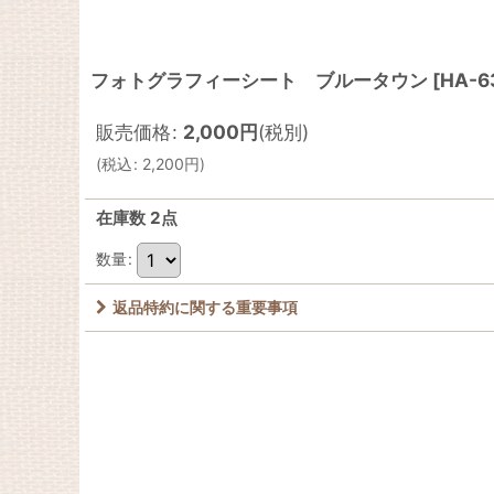
フォトグラフィーシート ブルータウン
[
HA-6
販売価格
:
2,000
円
(税別)
(
税込
:
2,200
円
)
在庫数 2点
数量
:
返品特約に関する重要事項