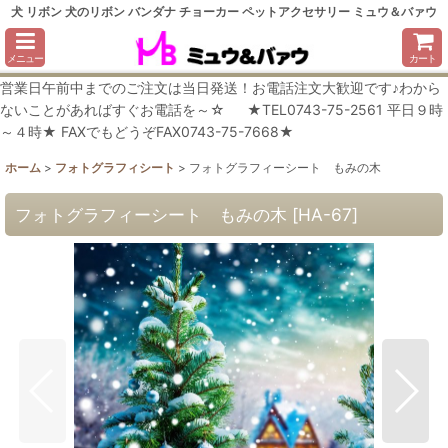
犬 リボン 犬のリボン バンダナ チョーカー ペットアクセサリー ミュウ＆バァウ
メニュー
カート
営業日午前中までのご注文は当日発送！お電話注文大歓迎です♪わから
ないことがあればすぐお電話を～☆ ★TEL0743-75-2561 平日９時
～４時★ FAXでもどうぞFAX0743-75-7668★
ホーム
>
フォトグラフィシート
>
フォトグラフィーシート もみの木
フォトグラフィーシート もみの木
[
HA-67
]