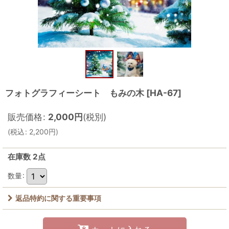
フォトグラフィーシート もみの木
[
HA-67
]
販売価格
:
2,000
円
(税別)
(
税込
:
2,200
円
)
在庫数 2点
数量
:
返品特約に関する重要事項