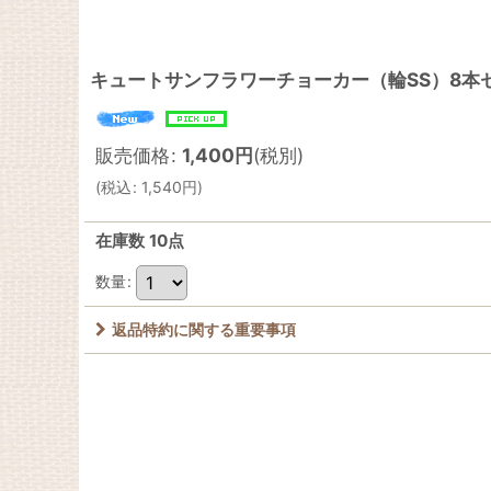
キュートサンフラワーチョーカー（輪SS）8本
販売価格
:
1,400
円
(税別)
(
税込
:
1,540
円
)
在庫数 10点
数量
:
返品特約に関する重要事項