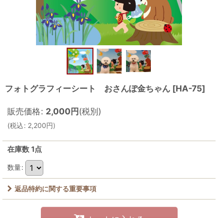
フォトグラフィーシート おさんぽ金ちゃん
[
HA-75
]
販売価格
:
2,000
円
(税別)
(
税込
:
2,200
円
)
在庫数 1点
数量
:
返品特約に関する重要事項