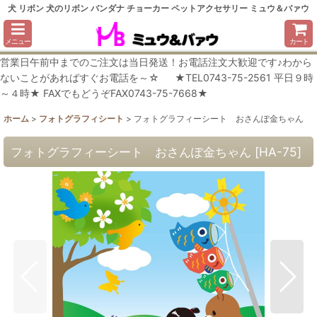
犬 リボン 犬のリボン バンダナ チョーカー ペットアクセサリー ミュウ＆バァウ
メニュー
カート
営業日午前中までのご注文は当日発送！お電話注文大歓迎です♪わから
ないことがあればすぐお電話を～☆ ★TEL0743-75-2561 平日９時
～４時★ FAXでもどうぞFAX0743-75-7668★
ホーム
>
フォトグラフィシート
>
フォトグラフィーシート おさんぽ金ちゃん
フォトグラフィーシート おさんぽ金ちゃん
[
HA-75
]