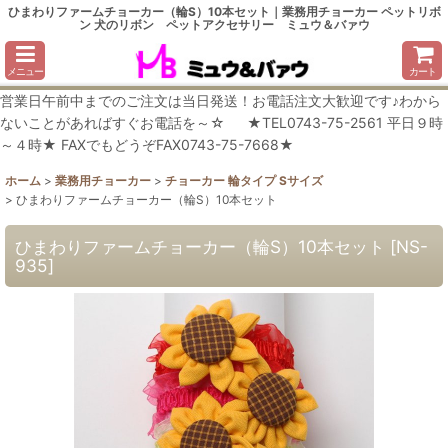
ひまわりファームチョーカー（輪S）10本セット｜業務用チョーカー ペットリボ
ン 犬のリボン ペットアクセサリー ミュウ＆バァウ
メニュー
カート
営業日午前中までのご注文は当日発送！お電話注文大歓迎です♪わから
ないことがあればすぐお電話を～☆ ★TEL0743-75-2561 平日９時
～４時★ FAXでもどうぞFAX0743-75-7668★
ホーム
>
業務用チョーカー
>
チョーカー 輪タイプ Sサイズ
>
ひまわりファームチョーカー（輪S）10本セット
ひまわりファームチョーカー（輪S）10本セット
[
NS-
935
]