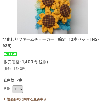
ひまわりファームチョーカー（輪S）10本セット
[
NS-
935
]
販売価格
:
1,400
円
(税別)
(
税込
:
1,540
円
)
在庫数 17点
数量
:
返品特約に関する重要事項