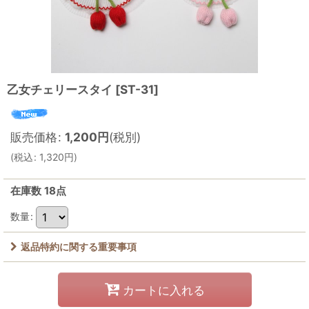
乙女チェリースタイ
[
ST-31
]
販売価格
:
1,200
円
(税別)
(
税込
:
1,320
円
)
在庫数 18点
数量
:
返品特約に関する重要事項
カートに入れる