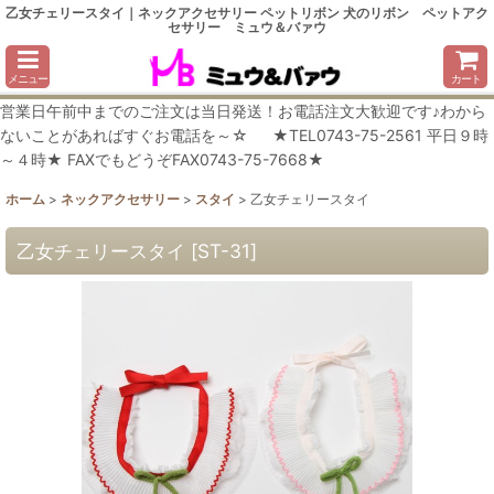
乙女チェリースタイ｜ネックアクセサリー ペットリボン 犬のリボン ペットアク
セサリー ミュウ＆バァウ
メニュー
カート
営業日午前中までのご注文は当日発送！お電話注文大歓迎です♪わから
ないことがあればすぐお電話を～☆ ★TEL0743-75-2561 平日９時
～４時★ FAXでもどうぞFAX0743-75-7668★
ホーム
>
ネックアクセサリー
>
スタイ
>
乙女チェリースタイ
乙女チェリースタイ
[
ST-31
]