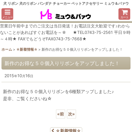
犬 リボン 犬のリボン バンダナ チョーカー ペットアクセサリー ミュウ＆バァウ
メニュー
カート
営業日午前中までのご注文は当日発送！お電話注文大歓迎です♪わから
ないことがあればすぐお電話を～☆ ★TEL0743-75-2561 平日９時
～４時★ FAXでもどうぞFAX0743-75-7668★
ホーム
>
☆新着情報☆
>
新作のお得な５０個入りリボンをアップしました！
新作のお得な５０個入りリボンをアップしました！
2015
10
16
年
月
日
新作のお得な５０個入りリボンを6種類アップしました♪
是非、ご覧くださいね☆
«
前
次
»
☆新着情報☆