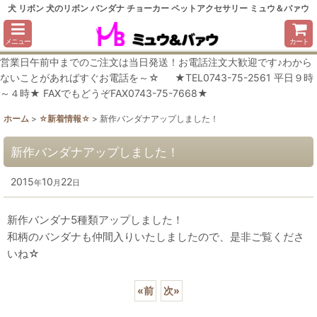
犬 リボン 犬のリボン バンダナ チョーカー ペットアクセサリー ミュウ＆バァウ
メニュー
カート
営業日午前中までのご注文は当日発送！お電話注文大歓迎です♪わから
ないことがあればすぐお電話を～☆ ★TEL0743-75-2561 平日９時
～４時★ FAXでもどうぞFAX0743-75-7668★
ホーム
>
☆新着情報☆
>
新作バンダナアップしました！
新作バンダナアップしました！
2015
10
22
年
月
日
新作バンダナ5種類アップしました！
和柄のバンダナも仲間入りいたしましたので、是非ご覧くださ
いね☆
«
前
次
»