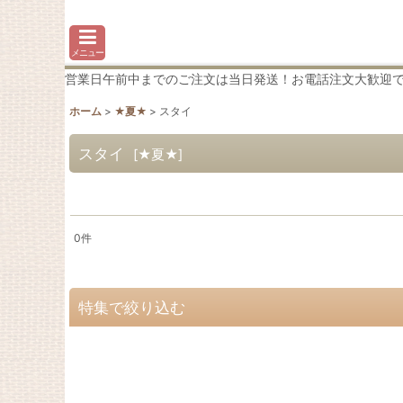
メニュー
営業日午前中までのご注文は当日発送！お電話注文大歓迎です♪わか
ホーム
>
★夏★
>
スタイ
スタイ
[
★夏★
]
0
件
表示数
:
在庫あり
特集で絞り込む
並び順
:
♪スイカ♪
ひまわり