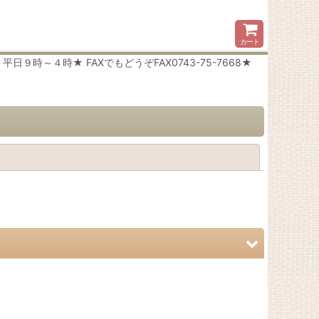
カート
時～４時★ FAXでもどうぞFAX0743-75-7668★
閉じる