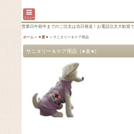
メニュー
営業日午前中までのご注文は当日発送！お電話注文大歓迎です♪わか
ホーム
>
★夏★
>
サニタリー＆ケア用品
サニタリー＆ケア用品
[
★夏★
]