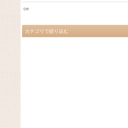
0
件
サブカテゴリ
:
表示数
:
カテゴリで絞り込む
在庫あり
サニタリー＆ケア用品 (全商品)
並び順
:
サニタリーパンツ
マナーバンド