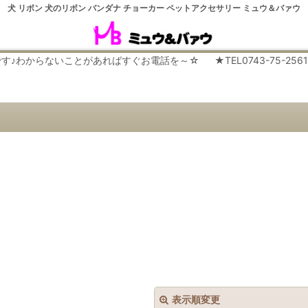
犬 リボン 犬のリボン バンダナ チョーカー ペットアクセサリー ミュウ＆バァウ
らないことがあればすぐお電話を～☆ ★TEL0743-75-2561 平日９
表示順変更