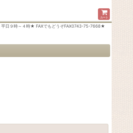
カート
時～４時★ FAXでもどうぞFAX0743-75-7668★
閉じる