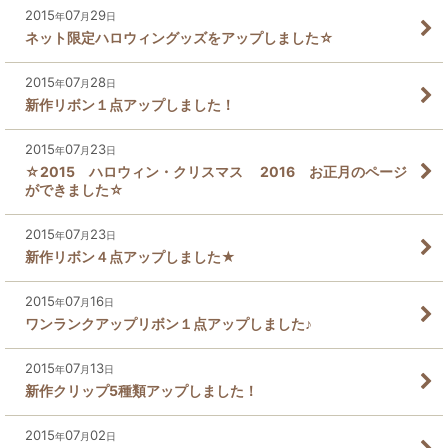
2015
07
29
年
月
日
ネット限定ハロウィングッズをアップしました☆
2015
07
28
年
月
日
新作リボン１点アップしました！
2015
07
23
年
月
日
☆2015 ハロウィン・クリスマス 2016 お正月のページ
ができました☆
2015
07
23
年
月
日
新作リボン４点アップしました★
2015
07
16
年
月
日
ワンランクアップリボン１点アップしました♪
2015
07
13
年
月
日
新作クリップ5種類アップしました！
2015
07
02
年
月
日