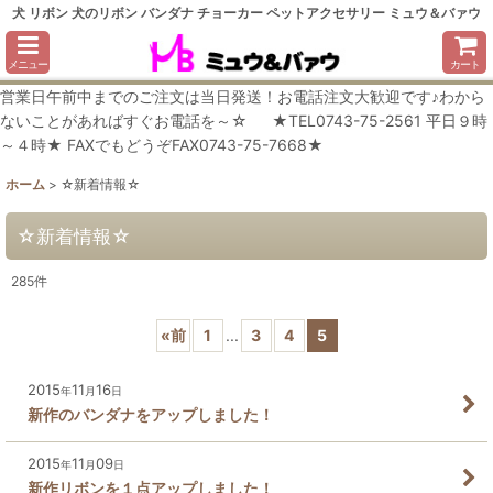
犬 リボン 犬のリボン バンダナ チョーカー ペットアクセサリー ミュウ＆バァウ
メニュー
カート
営業日午前中までのご注文は当日発送！お電話注文大歓迎です♪わから
ないことがあればすぐお電話を～☆ ★TEL0743-75-2561 平日９時
～４時★ FAXでもどうぞFAX0743-75-7668★
ホーム
>
☆新着情報☆
☆新着情報☆
285
件
«
前
1
...
3
4
5
2015
11
16
年
月
日
新作のバンダナをアップしました！
2015
11
09
年
月
日
新作リボンを１点アップしました！