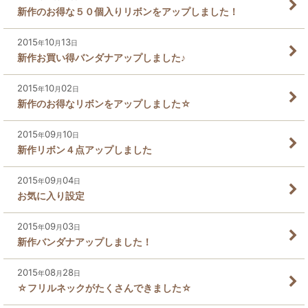
新作のお得な５０個入りリボンをアップしました！
2015
10
13
年
月
日
新作お買い得バンダナアップしました♪
2015
10
02
年
月
日
新作のお得なリボンをアップしました☆
2015
09
10
年
月
日
新作リボン４点アップしました
2015
09
04
年
月
日
お気に入り設定
2015
09
03
年
月
日
新作バンダナアップしました！
2015
08
28
年
月
日
☆フリルネックがたくさんできました☆