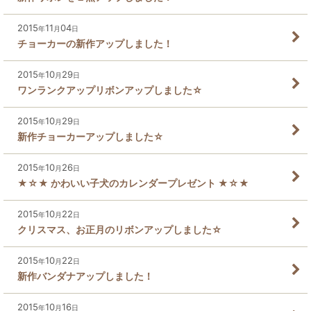
2015
11
04
年
月
日
チョーカーの新作アップしました！
2015
10
29
年
月
日
ワンランクアップリボンアップしました☆
2015
10
29
年
月
日
新作チョーカーアップしました☆
2015
10
26
年
月
日
★☆★ かわいい子犬のカレンダープレゼント ★☆★
2015
10
22
年
月
日
クリスマス、お正月のリボンアップしました☆
2015
10
22
年
月
日
新作バンダナアップしました！
2015
10
16
年
月
日