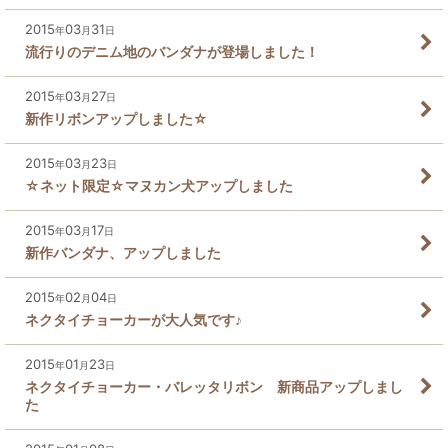
2015
03
31
年
月
日
流行りのデニム地のバンダナが登場しました！
2015
03
27
年
月
日
新作リボンアップしました☆
2015
03
23
年
月
日
☆ネット限定☆マヌカン犬アップしました
2015
03
17
年
月
日
新作バンダナ、アップしました
2015
02
04
年
月
日
ネクタイチョーカーが大人気です♪
2015
01
23
年
月
日
ネクタイチョーカー・バレッタリボン 新商品アップしまし
た